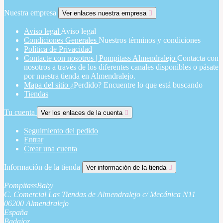
Nuestra empresa
Ver enlaces nuestra empresa

Aviso legal
Aviso legal
Condiciones Generales
Nuestros términos y condiciones
Política de Privacidad
Contacte con nosotros | Pompitass Almendralejo
Contacta con
nosotros a través de los diferentes canales disponibles o pásate
por nuestra tienda en Almendralejo.
Mapa del sitio
¿Perdido? Encuentre lo que está buscando
Tiendas
Tu cuenta
Ver los enlaces de la cuenta

Seguimiento del pedido
Entrar
Crear una cuenta
Información de la tienda
Ver información de la tienda

PompitassBaby
C. Comercial Las Tiendas de Almendralejo c/ Mecánica N11
06200 Almendralejo
España
Badajoz