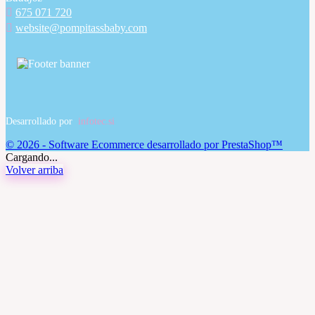

675 071 720

website@pompitassbaby.com
Desarrollado por
infotec.si
© 2026 - Software Ecommerce desarrollado por PrestaShop™
Cargando...
Volver arriba