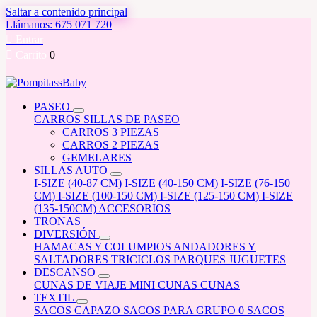
Saltar a contenido principal
Llámanos: 675 071 720

Entrar

Carrito
0
PASEO
CARROS
SILLAS DE PASEO
CARROS 3 PIEZAS
CARROS 2 PIEZAS
GEMELARES
SILLAS AUTO
I-SIZE (40-87 CM)
I-SIZE (40-150 CM)
I-SIZE (76-150
CM)
I-SIZE (100-150 CM)
I-SIZE (125-150 CM)
I-SIZE
(135-150CM)
ACCESORIOS
TRONAS
DIVERSIÓN
HAMACAS Y COLUMPIOS
ANDADORES Y
SALTADORES
TRICICLOS
PARQUES
JUGUETES
DESCANSO
CUNAS DE VIAJE
MINI CUNAS
CUNAS
TEXTIL
SACOS CAPAZO
SACOS PARA GRUPO 0
SACOS